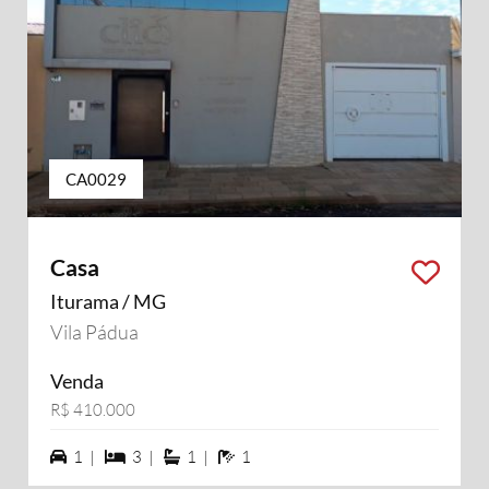
CA0029
Casa
Iturama / MG
Vila Pádua
Venda
R$ 410.000
1 vagas na garagem
3 dormiórios
1 suítes
1 banheiros
1 |
3 |
1 |
1