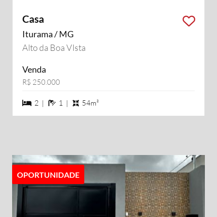
Casa
Iturama / MG
Alto da Boa VIsta
Venda
R$ 250.000
2 dormiórios
1 banheiros
2 |
1 |
54m²
OPORTUNIDADE