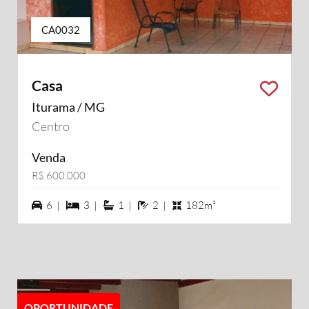
CA0032
Casa
Iturama / MG
Centro
Venda
R$ 600.000
6 vagas na garagem
3 dormiórios
1 suítes
2 banheiros
6 |
3 |
1 |
2 |
182m²
OPORTUNIDADE