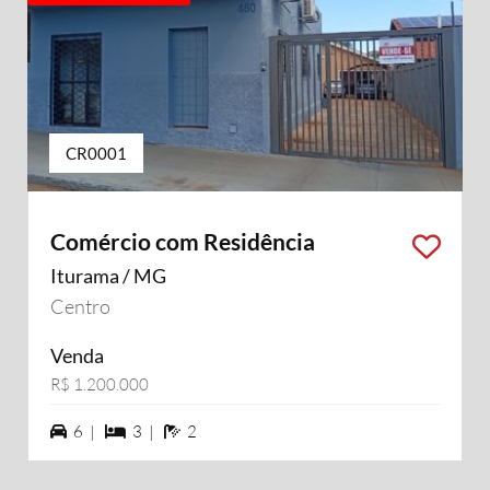
CR0001
Comércio com Residência
Iturama / MG
Centro
Venda
R$ 1.200.000
6 vagas na garagem
3 dormiórios
2 banheiros
6 |
3 |
2