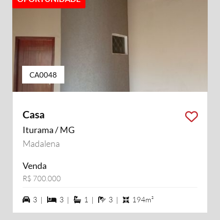
CA0048
Casa
Iturama / MG
Madalena
Venda
R$ 700.000
3 vagas na garagem
3 dormiórios
1 suítes
3 banheiros
3 |
3 |
1 |
3 |
194m²