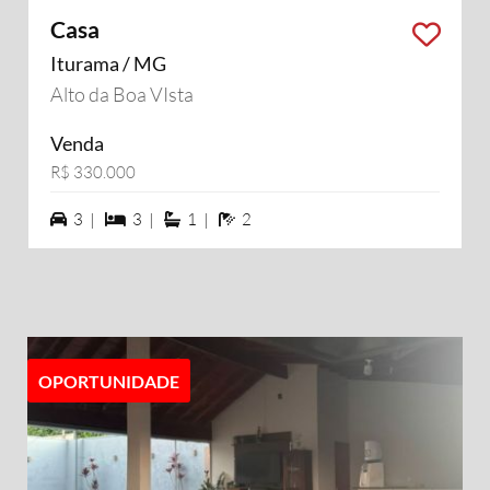
Casa
Iturama / MG
Alto da Boa VIsta
Venda
R$ 330.000
3 vagas na garagem
3 dormiórios
1 suítes
2 banheiros
3 |
3 |
1 |
2
OPORTUNIDADE