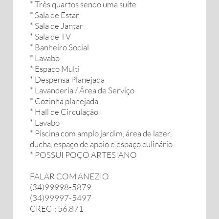
* ⁠Três quartos sendo uma suíte
* ⁠Sala de Estar
* ⁠Sala de Jantar
* ⁠Sala de TV
* ⁠Banheiro Social
* ⁠Lavabo
* ⁠Espaço Multi
* ⁠Despensa Planejada
* ⁠Lavanderia / Área de Serviço
* ⁠Cozinha planejada
* ⁠Hall de Circulação
* ⁠Lavabo
* ⁠Piscina com amplo jardim, área de lazer,
ducha, espaço de apoio e espaço culinário
* ⁠POSSUI POÇO ARTESIANO
FALAR COM ANEZIO
(34)99998-5879
(34)99997-5497
CRECI: 56.871