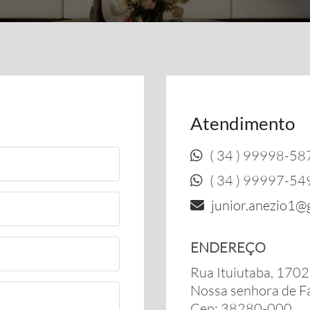
Atendimento
( 34 ) 99998-58
( 34 ) 99997-54
junior.anezio1@
ENDEREÇO
Rua Ituiutaba, 1702
Nossa senhora de F
Cep: 38280-000