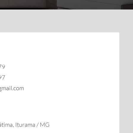
79
97
gmail.com
átima, Iturama / MG