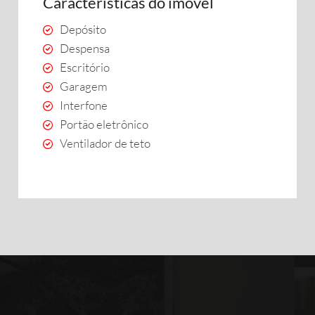
Características do imóvel
Depósito
Despensa
Escritório
Garagem
Interfone
Portão eletrônico
Ventilador de teto