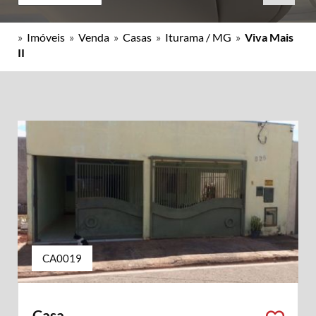
»
Imóveis
»
Venda
»
Casas
»
Iturama / MG
»
Viva Mais
II
CA0019
Casa