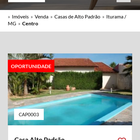
»
Imóveis
»
Venda
»
Casas de Alto Padrão
»
Iturama /
MG
»
Centro
OPORTUNIDADE
CAP0003
Casa Alto Padrão