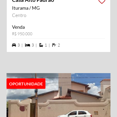
Iturama / MG
Centro
Venda
R$ 950.000
3 vagas na garagem
3 dormiórios
1 suítes
2 banheiros
3 |
3 |
1 |
2
OPORTUNIDADE