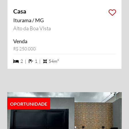
Casa
Iturama / MG
Alto da Boa VIsta
Venda
R$ 250.000
2 dormiórios
1 banheiros
2 |
1 |
54m²
OPORTUNIDADE