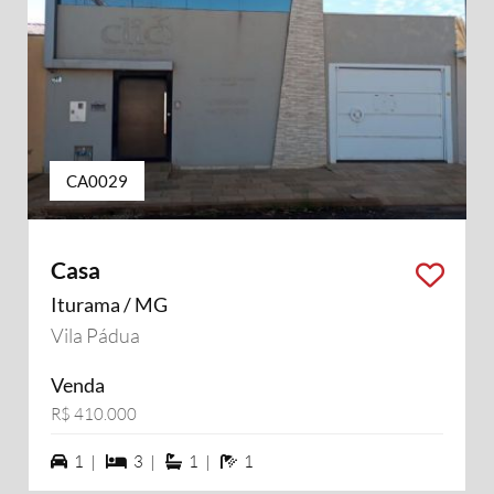
CA0029
Casa
Iturama / MG
Vila Pádua
Venda
R$ 410.000
1 vagas na garagem
3 dormiórios
1 suítes
1 banheiros
1 |
3 |
1 |
1