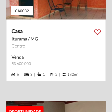
CA0032
Casa
Iturama / MG
Centro
Venda
R$ 600.000
6 vagas na garagem
3 dormiórios
1 suítes
2 banheiros
6 |
3 |
1 |
2 |
182m²
OPORTUNIDADE