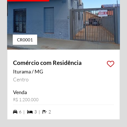
CR0001
Comércio com Residência
Iturama / MG
Centro
Venda
R$ 1.200.000
6 vagas na garagem
3 dormiórios
2 banheiros
6 |
3 |
2