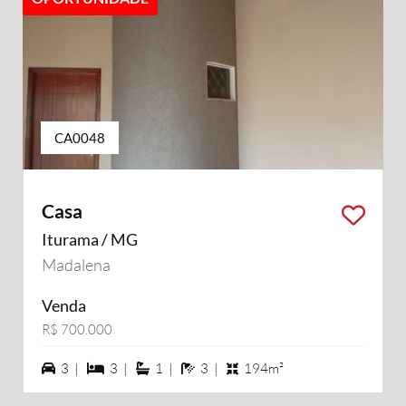
CA0048
Casa
Iturama / MG
Madalena
Venda
R$ 700.000
3 vagas na garagem
3 dormiórios
1 suítes
3 banheiros
3 |
3 |
1 |
3 |
194m²