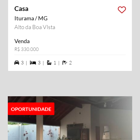
Casa
Iturama / MG
Alto da Boa VIsta
Venda
R$ 330.000
3 vagas na garagem
3 dormiórios
1 suítes
2 banheiros
3 |
3 |
1 |
2
OPORTUNIDADE