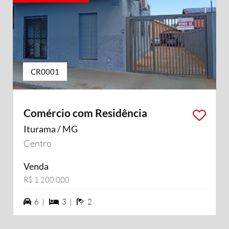
CR0001
Comércio com Residência
Iturama / MG
Centro
Venda
R$ 1.200.000
6 vagas na garagem
3 dormiórios
2 banheiros
6 |
3 |
2