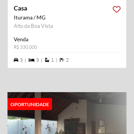
Casa
Iturama / MG
Alto da Boa VIsta
Venda
R$ 330.000
3 vagas na garagem
3 dormiórios
1 suítes
2 banheiros
3 |
3 |
1 |
2
OPORTUNIDADE