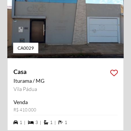
CA0029
Casa
Iturama / MG
Vila Pádua
Venda
R$ 410.000
1 vagas na garagem
3 dormiórios
1 suítes
1 banheiros
1 |
3 |
1 |
1