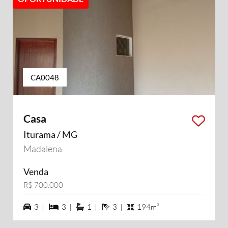
CA0048
Casa
Iturama / MG
Madalena
Venda
R$ 700.000
3 vagas na garagem
3 dormiórios
1 suítes
3 banheiros
3 |
3 |
1 |
3 |
194m²