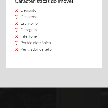
Características do imóvel
Depósito
Despensa
Escritório
Garagem
Interfone
Portão eletrônico
Ventilador de teto