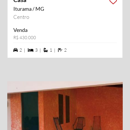
Iturama / MG
Centro
Venda
R$ 430.000
2 vagas na garagem
3 dormiórios
1 suítes
2 banheiros
2 |
3 |
1 |
2