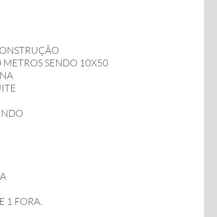
 CONSTRUÇÂO
0 METROS SENDO 10X50
ENA
UITE
FUNDO
RA
 1 FORA.