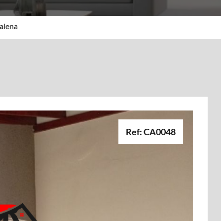
alena
Ref: CA0048