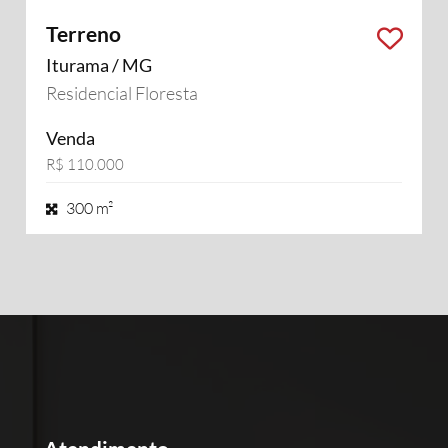
Terreno
Iturama / MG
Residencial Floresta
Venda
R$ 110.000
300 m²