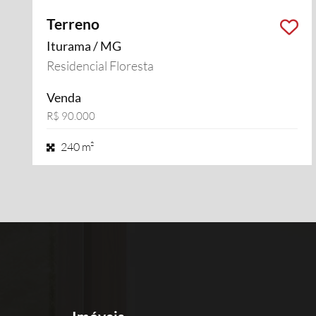
Terreno
Iturama / MG
Residencial Floresta
Venda
R$ 90.000
240 m²