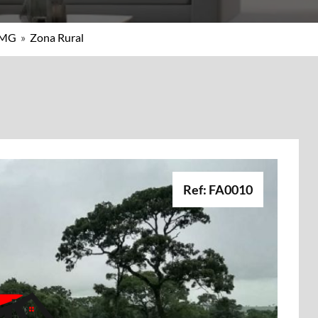
 MG
»
Zona Rural
Ref: FA0010