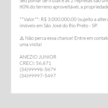
Seu pomar de frutas e as 2 represas são u
80% do terreno aproveitável, a propriedade 
**Valor**: R$ 3.000.000,00 (sujeito a alte
imóveis em São José do Rio Preto - SP.
⚠️ Não perca essa chance! Entre em conta
uma visita!
ANEZIO JUNIOR
CRECI: 56.871
(34)99998-5879
(34)99997-5497